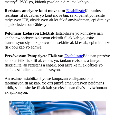
materyèl PVC yo, kidonk pwolonje dire lavi kab yo.
Rezistans amelyore kont move tan:
Estabilizatè
Ka ranfòse
rezistans fil ak câbles yo kont move tan, sa ki pèmèt yo reziste
radyasyon UV, oksidasyon ak lòt faktè anviwònman, epi diminye
enpak ekstèn sou câbles yo.
Pèfòmans Izolasyon Elektrik:
Estabilizatè yo kontribye nan
kenbe pwopriyete izolasyon elektrik fil ak kab yo, asire
transmisyon siyal ak pouvwa an sekirite ak ki estab, epi minimize
risk pou kab yo echwe.
Prezèvasyon Pwopriyete Fizik yo:
Estabilizatè
Ede nan prezève
karakteristik fizik fil ak câbles yo, tankou rezistans a tansyon,
fleksibilite, ak rezistans a enpak, pou asire ke fil ak câbles yo
kenbe estabilite pandan itilizasyon.
An rezime, estabilizatè yo se konpozan endispansab nan
fabrikasyon fil ak kab. Yo ofri plizyè amelyorasyon pèfòmans
kritik, sa ki asire ke fil ak kab yo eksele nan divès anviwònman
ak aplikasyon.