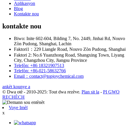
Aplikasyon
Blog
Kontakte nou
kontakte nou
Biwo: Inite 602-604, Bilding 7, No. 2449, Jinhai Rd, Nouvo
Zòn Pudong, Shanghai, Lachin
Faktori1：229 Liangle Road, Nouvo Zòn Pudong, Shanghai
Faktori 2: No.6 Yuanzhong Road, Shangxing Town, Liyang
City, Changzhou City, Jiangsu Province
Telefòn: +86 18321907513
Telefòn: +86-021-58632766
Email：contact@topjoychemical.com
ankèt kounye a
© Dwa otè - 2010-2025: Tout dwa rezève.
Plan sit la
-
PI GWO
RECHÈCH
Voye Imèl
x