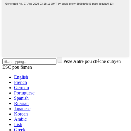
Peze Antre pou chèche oubyen
ESC pou fèmen
English
French
German
Portuguese
Spanish
Russian
Japanese
Korean
Arabic
Irish
Greek