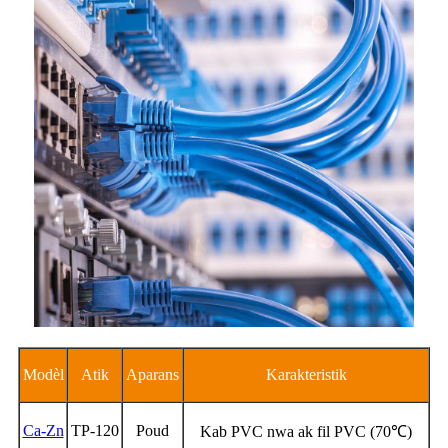
Modèl
Atik
Aparans
Karakteristik
Ca-Zn
TP-120
Poud
Kab PVC nwa ak fil PVC (70℃)