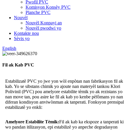
Pwofil PVC
Komisyon Konsèy PVC
Planche PVC
Nouvèl
Nouvèl Konpayi an
Nouvèl pwodwi yo
Kontakte nou
Sèvis yo
English
Fil ak Kab PVC
Estabilizatè PVC yo jwe yon wòl enpòtan nan fabrikasyon fil ak
kab. Yo se sibstans chimik yo ajoute nan materyèl tankou Klori
Polivinil (PVC) pou amelyore estabilite tèmik yo ak rezistans yo
nan move tan, pou asire ke fil ak kab yo kenbe pèfòmans yo nan
diferan kondisyon anviwònman ak tanperati. Fonksyon prensipal
estabilizatè yo enkli:
Amelyore Estabilite Tèmik:
Fil ak kab ka ekspoze a tanperati ki
wo pandan itilizasyon, epi estabilizè yo anpeche degradasyon