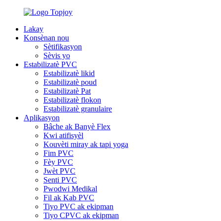
Lakay
Konsènan nou
Sètifikasyon
Sèvis yo
Estabilizatè PVC
Estabilizatè likid
Estabilizatè poud
Estabilizatè Pat
Estabilizatè flokon
Estabilizatè granulaire
Aplikasyon
Bâche ak Banyè Flex
Kwi atifisyèl
Kouvèti miray ak tapi yoga
Fim PVC
Fèy PVC
Jwèt PVC
Senti PVC
Pwodwi Medikal
Fil ak Kab PVC
Tiyo PVC ak ekipman
Tiyo CPVC ak ekipman