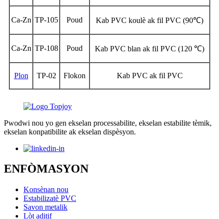
Ca-Zn
TP-105
Poud
Kab PVC koulè ak fil PVC (90℃)
Ca-Zn
TP-108
Poud
Kab PVC blan ak fil PVC (120 ℃)
Plon
TP-02
Flokon
Kab PVC ak fil PVC
Pwodwi nou yo gen ekselan processabilite, ekselan estabilite tèmik,
ekselan konpatibilite ak ekselan dispèsyon.
ENFÒMASYON
Konsènan nou
Estabilizatè PVC
Savon metalik
Lòt aditif