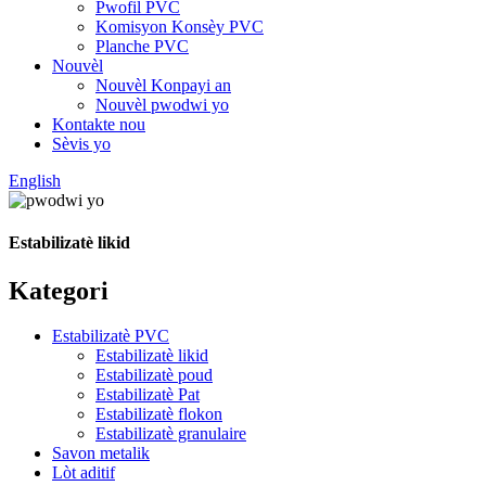
Pwofil PVC
Komisyon Konsèy PVC
Planche PVC
Nouvèl
Nouvèl Konpayi an
Nouvèl pwodwi yo
Kontakte nou
Sèvis yo
English
Estabilizatè likid
Kategori
Estabilizatè PVC
Estabilizatè likid
Estabilizatè poud
Estabilizatè Pat
Estabilizatè flokon
Estabilizatè granulaire
Savon metalik
Lòt aditif