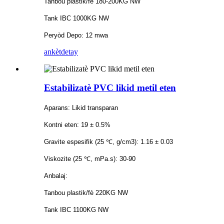
Tanbou plastik/fè 180-200KG NW
Tank IBC 1000KG NW
Peryòd Depo: 12 mwa
ankèt
detay
Estabilizatè PVC likid metil eten
Aparans: Likid transparan
Kontni eten: 19 ± 0.5%
Gravite espesifik (25 ℃, g/cm3): 1.16 ± 0.03
Viskozite (25 ℃, mPa.s): 30-90
Anbalaj:
Tanbou plastik/fè 220KG NW
Tank IBC 1100KG NW