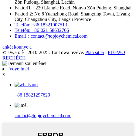
Zòn Pudong, Shanghai, Lachin
Faktori1：229 Liangle Road, Nouvo Zòn Pudong, Shanghai
Faktori 2: No.6 Yuanzhong Road, Shangxing Town, Liyang
City, Changzhou City, Jiangsu Province
Telefòn: +86 18321907513
Telefòn: +86-021-58632766
Email：contact@topjoychemical.com
ankèt kounye a
© Dwa otè - 2010-2025: Tout dwa rezève.
Plan sit la
-
PI GWO
RECHÈCH
Voye Imèl
x
+86 15821297620
contact@topjoychemical.com