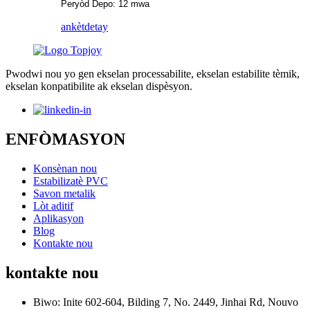
Peryòd Depo: 12 mwa
ankèt
detay
Pwodwi nou yo gen ekselan processabilite, ekselan estabilite tèmik,
ekselan konpatibilite ak ekselan dispèsyon.
ENFÒMASYON
Konsènan nou
Estabilizatè PVC
Savon metalik
Lòt aditif
Aplikasyon
Blog
Kontakte nou
kontakte nou
Biwo: Inite 602-604, Bilding 7, No. 2449, Jinhai Rd, Nouvo