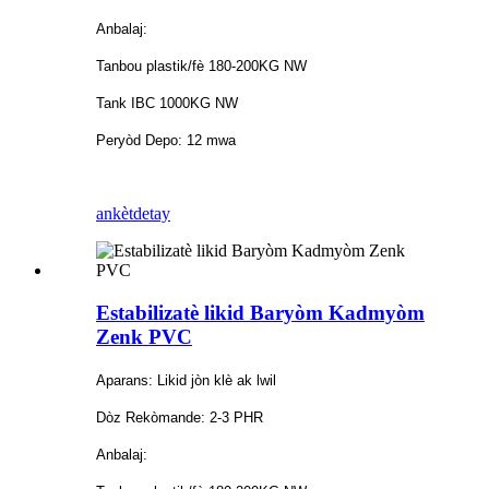
Anbalaj:
Tanbou plastik/fè 180-200KG NW
Tank IBC 1000KG NW
Peryòd Depo: 12 mwa
ankèt
detay
Estabilizatè likid Baryòm Kadmyòm
Zenk PVC
Aparans: Likid jòn klè ak lwil
Dòz Rekòmande: 2-3 PHR
Anbalaj: