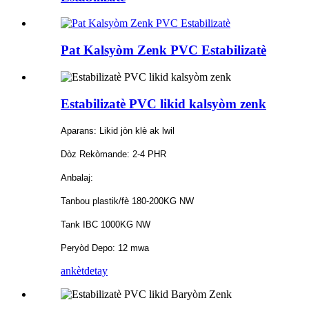
Pat Kalsyòm Zenk PVC Estabilizatè
Estabilizatè PVC likid kalsyòm zenk
Aparans: Likid jòn klè ak lwil
Dòz Rekòmande: 2-4 PHR
Anbalaj:
Tanbou plastik/fè 180-200KG NW
Tank IBC 1000KG NW
Peryòd Depo: 12 mwa
ankèt
detay