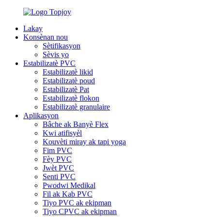
Lakay
Konsènan nou
Sètifikasyon
Sèvis yo
Estabilizatè PVC
Estabilizatè likid
Estabilizatè poud
Estabilizatè Pat
Estabilizatè flokon
Estabilizatè granulaire
Aplikasyon
Bâche ak Banyè Flex
Kwi atifisyèl
Kouvèti miray ak tapi yoga
Fim PVC
Fèy PVC
Jwèt PVC
Senti PVC
Pwodwi Medikal
Fil ak Kab PVC
Tiyo PVC ak ekipman
Tiyo CPVC ak ekipman