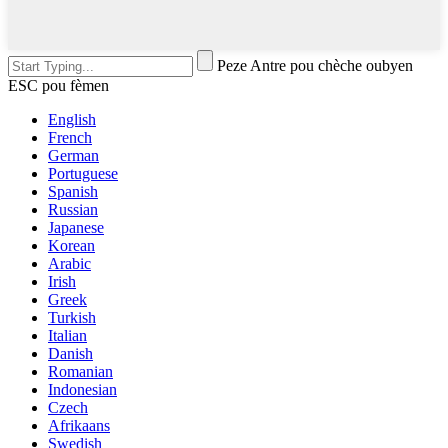
Peze Antre pou chèche oubyen
ESC pou fèmen
English
French
German
Portuguese
Spanish
Russian
Japanese
Korean
Arabic
Irish
Greek
Turkish
Italian
Danish
Romanian
Indonesian
Czech
Afrikaans
Swedish