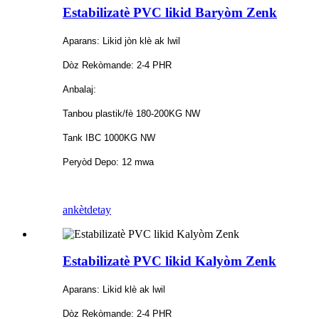
Estabilizatè PVC likid Baryòm Zenk
Aparans: Likid jòn klè ak lwil
Dòz Rekòmande: 2-4 PHR
Anbalaj:
Tanbou plastik/fè 180-200KG NW
Tank IBC 1000KG NW
Peryòd Depo: 12 mwa
ankèt
detay
Estabilizatè PVC likid Kalyòm Zenk
Aparans: Likid klè ak lwil
Dòz Rekòmande: 2-4 PHR