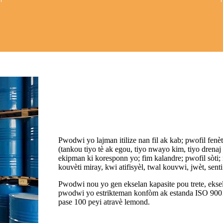
Pwodwi yo lajman itilize nan fil ak kab; pwofil fenèt
(tankou tiyo tè ak egou, tiyo nwayo kim, tiyo drenaj 
ekipman ki koresponn yo; fim kalandre; pwofil sòti; m
kouvèti miray, kwi atifisyèl, twal kouvwi, jwèt, s
Pwodwi nou yo gen ekselan kapasite pou trete, eksela
pwodwi yo estrikteman konfòm ak estanda ISO 900
pase 100 peyi atravè lemond.