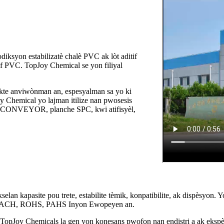
iksyon estabilizatè chalè PVC ak lòt aditif
tif PVC. TopJoy Chemical se yon filiyal
ekte anviwònman an, espesyalman sa yo ki
 Chemical yo lajman itilize nan pwosesis
nti CONVEYOR, planche SPC, kwi atifisyèl,
an kapasite pou trete, estabilite tèmik, konpatibilite, ak dispèsyon. 
ou REACH, ROHS, PAHS Inyon Ewopeyen an.
opJoy Chemicals la gen yon konesans pwofon nan endistri a ak ekspèti