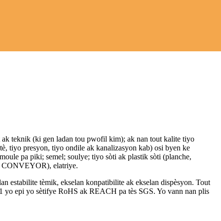
 ak teknik (ki gen ladan tou pwofil kim); ak nan tout kalite tiyo
tè, tiyo presyon, tiyo ondile ak kanalizasyon kab) osi byen ke
oule pa piki; semel; soulye; tiyo sòti ak plastik sòti (planche,
enti CONVEYOR), elatriye.
n estabilite tèmik, ekselan konpatibilite ak ekselan dispèsyon. Tout
1 yo epi yo sètifye RoHS ak REACH pa tès SGS. Yo vann nan plis