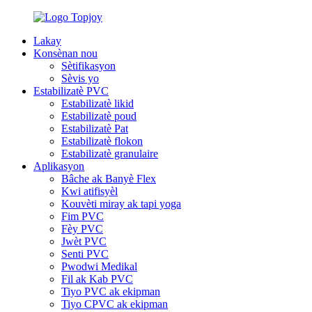
Lakay
Konsènan nou
Sètifikasyon
Sèvis yo
Estabilizatè PVC
Estabilizatè likid
Estabilizatè poud
Estabilizatè Pat
Estabilizatè flokon
Estabilizatè granulaire
Aplikasyon
Bâche ak Banyè Flex
Kwi atifisyèl
Kouvèti miray ak tapi yoga
Fim PVC
Fèy PVC
Jwèt PVC
Senti PVC
Pwodwi Medikal
Fil ak Kab PVC
Tiyo PVC ak ekipman
Tiyo CPVC ak ekipman