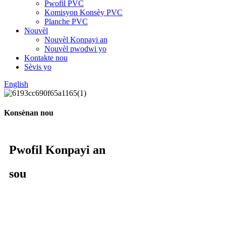
Pwofil PVC
Komisyon Konsèy PVC
Planche PVC
Nouvèl
Nouvèl Konpayi an
Nouvèl pwodwi yo
Kontakte nou
Sèvis yo
English
Konsènan nou
Pwofil Konpayi an
sou