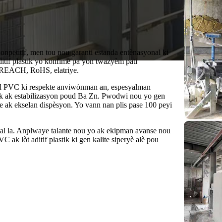
onpetitif, men tou nou garanti estanda entènasyonal ki
ditif plastik yo konfime pa yon twazyèm pati
, REACH, RoHS, elatriye.
ud PVC ki respekte anviwònman an, espesyalman
enk ak estabilizasyon poud Ba Zn. Pwodwi nou yo gen
ite ak ekselan dispèsyon. Yo vann nan plis pase 100 peyi
al la. Anplwaye talante nou yo ak ekipman avanse nou
ak lòt aditif plastik ki gen kalite siperyè alè pou