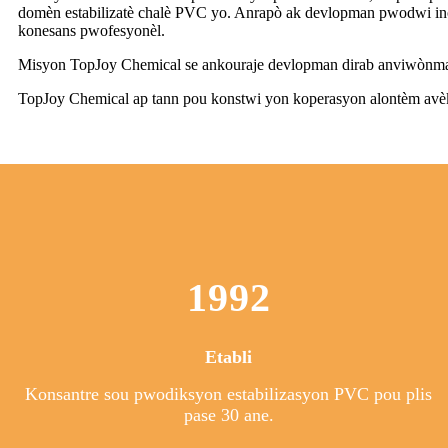
domèn estabilizatè chalè PVC yo. Anrapò ak devlopman pwodwi inov
konesans pwofesyonèl.
Misyon TopJoy Chemical se ankouraje devlopman dirab anviwònma
TopJoy Chemical ap tann pou konstwi yon koperasyon alontèm avè
1992
Etabli
Konsantre sou pwodiksyon estabilizasyon PVC pou plis
pase 30 ane.