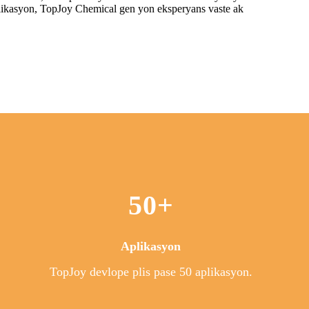
plikasyon, TopJoy Chemical gen yon eksperyans vaste ak
50+
Aplikasyon
TopJoy devlope plis pase 50 aplikasyon.