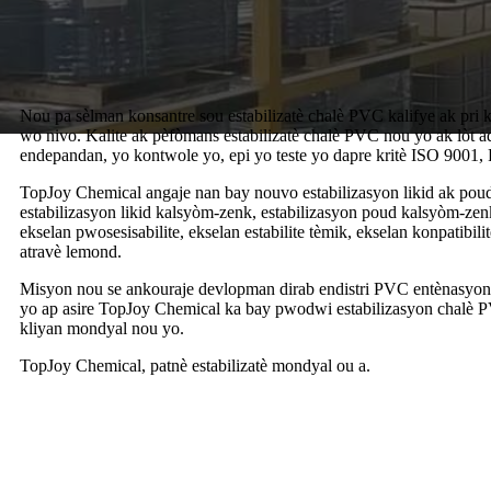
Nou pa sèlman konsantre sou estabilizatè chalè PVC kalifye ak pri k
wo nivo. Kalite ak pèfòmans estabilizatè chalè PVC nou yo ak lòt a
endepandan, yo kontwole yo, epi yo teste yo dapre kritè ISO 9001
TopJoy Chemical angaje nan bay nouvo estabilizasyon likid ak po
estabilizasyon likid kalsyòm-zenk, estabilizasyon poud kalsyòm-z
ekselan pwosesisabilite, ekselan estabilite tèmik, ekselan konpatibil
atravè lemond.
Misyon nou se ankouraje devlopman dirab endistri PVC entènasyon
yo ap asire TopJoy Chemical ka bay pwodwi estabilizasyon chalè PVC 
kliyan mondyal nou yo.
TopJoy Chemical, patnè estabilizatè mondyal ou a.