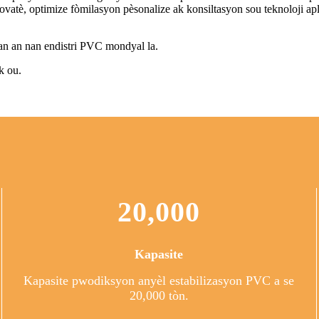
atè, optimize fòmilasyon pèsonalize ak konsiltasyon sou teknoloji a
n an nan endistri PVC mondyal la.
k ou.
20,000
Kapasite
Kapasite pwodiksyon anyèl estabilizasyon PVC a se
20,000 tòn.