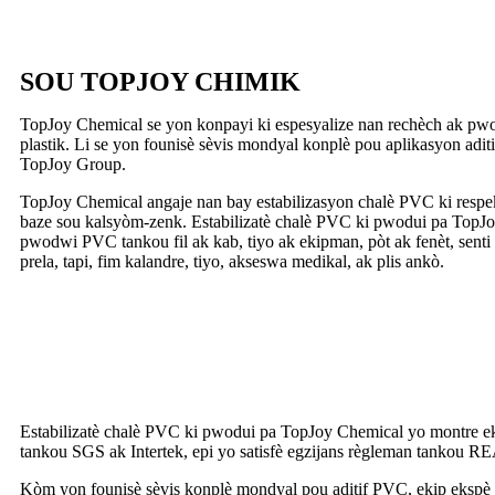
SOU TOPJOY CHIMIK
TopJoy Chemical se yon konpayi ki espesyalize nan rechèch ak pwod
plastik. Li se yon founisè sèvis mondyal konplè pou aplikasyon adi
TopJoy Group.
TopJoy Chemical angaje nan bay estabilizasyon chalè PVC ki resp
baze sou kalsyòm-zenk. Estabilizatè chalè PVC ki pwodui pa TopJoy
pwodwi PVC tankou fil ak kab, tiyo ak ekipman, pòt ak fenèt, se
prela, tapi, fim kalandre, tiyo, akseswa medikal, ak plis ankò.
Estabilizatè chalè PVC ki pwodui pa TopJoy Chemical yo montre eksel
tankou SGS ak Intertek, epi yo satisfè egzijans règleman tank
Kòm yon founisè sèvis konplè mondyal pou aditif PVC, ekip ekspè T