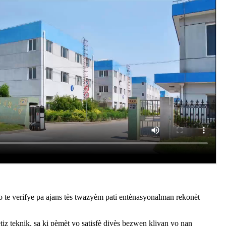
Yo te verifye pa ajans tès twazyèm pati entènasyonalman rekonèt
z teknik, sa ki pèmèt yo satisfè divès bezwen kliyan yo nan