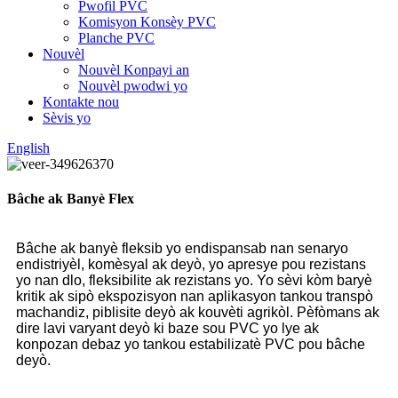
Pwofil PVC
Komisyon Konsèy PVC
Planche PVC
Nouvèl
Nouvèl Konpayi an
Nouvèl pwodwi yo
Kontakte nou
Sèvis yo
English
Bâche ak Banyè Flex
Bâche ak banyè fleksib yo endispansab nan senaryo
endistriyèl, komèsyal ak deyò, yo apresye pou rezistans
yo nan dlo, fleksibilite ak rezistans yo. Yo sèvi kòm baryè
kritik ak sipò ekspozisyon nan aplikasyon tankou transpò
machandiz, piblisite deyò ak kouvèti agrikòl. Pèfòmans ak
dire lavi varyant deyò ki baze sou PVC yo lye ak
konpozan debaz yo tankou estabilizatè PVC pou bâche
deyò.