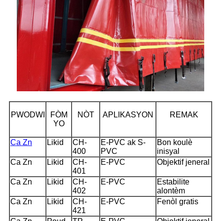
PWODWI
FÒM
NÒT
APLIKASYON
REMAK
YO
Ca Zn
Likid
CH-
E-PVC ak S-
Bon koulè
400
PVC
inisyal
Ca Zn
Likid
CH-
E-PVC
Objektif jeneral
401
Ca Zn
Likid
CH-
E-PVC
Estabilite
402
alontèm
Ca Zn
Likid
CH-
E-PVC
Fenòl gratis
421