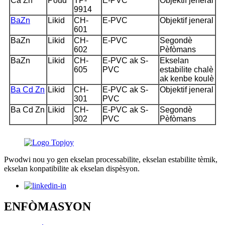
Ca Zn
Poud
TP-
E-PVC
Objektif jeneral
9914
BaZn
Likid
CH-
E-PVC
Objektif jeneral
601
BaZn
Likid
CH-
E-PVC
Segondè
602
Pèfòmans
BaZn
Likid
CH-
E-PVC ak S-
Ekselan
605
PVC
estabilite chalè
ak kenbe koulè
Ba Cd Zn
Likid
CH-
E-PVC ak S-
Objektif jeneral
301
PVC
Ba Cd Zn
Likid
CH-
E-PVC ak S-
Segondè
302
PVC
Pèfòmans
Pwodwi nou yo gen ekselan processabilite, ekselan estabilite tèmik,
ekselan konpatibilite ak ekselan dispèsyon.
ENFÒMASYON