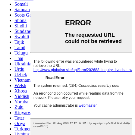
Somali
Samoan
Scots Gaelic
Shona
Sindhi
Sundanese
Swahili
Tajik
Tamil
Telugu
Thai
Ukrainian
Urdu
Uzbek
Vietnamese
Welsh
Xhosa
Yiddish
Yoruba
Zulu
Kinyarwanda
Tatar
Oriya
Turkmen
Uyghur