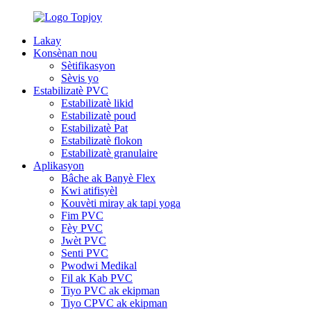
Lakay
Konsènan nou
Sètifikasyon
Sèvis yo
Estabilizatè PVC
Estabilizatè likid
Estabilizatè poud
Estabilizatè Pat
Estabilizatè flokon
Estabilizatè granulaire
Aplikasyon
Bâche ak Banyè Flex
Kwi atifisyèl
Kouvèti miray ak tapi yoga
Fim PVC
Fèy PVC
Jwèt PVC
Senti PVC
Pwodwi Medikal
Fil ak Kab PVC
Tiyo PVC ak ekipman
Tiyo CPVC ak ekipman