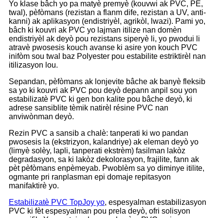
Yo klase bâch yo pa matyè premyè (kouvwi ak PVC, PE,
twal), pèfòmans (rezistan a flanm dife, rezistan a UV, anti-
kanni) ak aplikasyon (endistriyèl, agrikòl, lwazi). Pami yo,
bâch ki kouvri ak PVC yo lajman itilize nan domèn
endistriyèl ak deyò pou rezistans siperyè li, yo pwodui li
atravè pwosesis kouch avanse ki asire yon kouch PVC
inifòm sou twal baz Polyester pou estabilite estriktirèl nan
itilizasyon lou.
Sepandan, pèfòmans ak lonjevite bâche ak banyè fleksib
sa yo ki kouvri ak PVC pou deyò depann anpil sou yon
estabilizatè PVC ki gen bon kalite pou bâche deyò, ki
adrese sansiblite tèmik natirèl résine PVC nan
anviwònman deyò.
Rezin PVC a sansib a chalè: tanperati ki wo pandan
pwosesis la (ekstrizyon, kalandriye) ak eleman deyò yo
(limyè solèy, lapli, tanperati ekstrèm) fasilman lakòz
degradasyon, sa ki lakòz dekolorasyon, frajilite, fann ak
pèt pèfòmans enpèmeyab. Pwoblèm sa yo diminye itilite,
ogmante pri ranplasman epi domaje repitasyon
manifaktirè yo.
Estabilizatè PVC TopJoy yo
, espesyalman estabilizasyon
PVC ki fèt espesyalman pou prela deyò, ofri solisyon