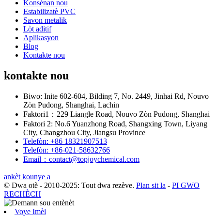
Konsènan nou
Estabilizatè PVC
Savon metalik
Lòt aditif
Aplikasyon
Blog
Kontakte nou
kontakte nou
Biwo: Inite 602-604, Bilding 7, No. 2449, Jinhai Rd, Nouvo
Zòn Pudong, Shanghai, Lachin
Faktori1：229 Liangle Road, Nouvo Zòn Pudong, Shanghai
Faktori 2: No.6 Yuanzhong Road, Shangxing Town, Liyang
City, Changzhou City, Jiangsu Province
Telefòn: +86 18321907513
Telefòn: +86-021-58632766
Email：contact@topjoychemical.com
ankèt kounye a
© Dwa otè - 2010-2025: Tout dwa rezève.
Plan sit la
-
PI GWO
RECHÈCH
Voye Imèl