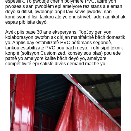
espesifik. Yo pwoteje chenn polymère PVC, asire yon
pwosesis san pwoblèm epi amelyore rezistans a eleman
deyò ki difisil, pwolonje anpil lavi sèvis pwodwi nan
kondisyon difisil tankou atelye endistriyèl, jaden agrikòl ak
espas piblisite deyò.
Avèk plis pase 30 ane eksperyans, TopJoy gen yon
kolaborasyon pwofon ak dirijan manifaktirè bâch domestik
yo. Anplis bay estabilizatè PVC pèfòmans segondè,
tankou estabilizatè PVC pou bâch deyò, li ofri sipò teknik
konplè (solisyon Customized, konsèy sou plas) pou ede
patnè yo amelyore kalite bâch deyò yo, amelyore
compétitivité epi satisfè divès demand mache yo.