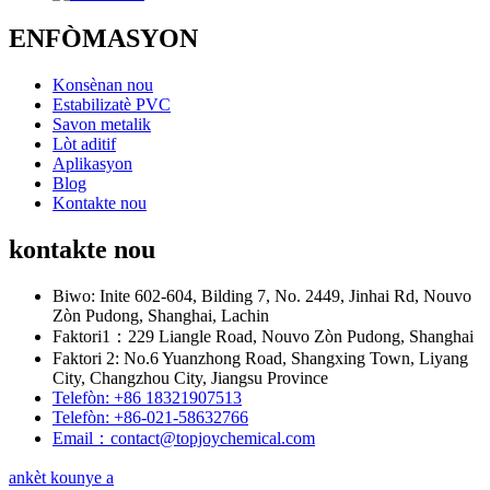
ENFÒMASYON
Konsènan nou
Estabilizatè PVC
Savon metalik
Lòt aditif
Aplikasyon
Blog
Kontakte nou
kontakte nou
Biwo: Inite 602-604, Bilding 7, No. 2449, Jinhai Rd, Nouvo
Zòn Pudong, Shanghai, Lachin
Faktori1：229 Liangle Road, Nouvo Zòn Pudong, Shanghai
Faktori 2: No.6 Yuanzhong Road, Shangxing Town, Liyang
City, Changzhou City, Jiangsu Province
Telefòn: +86 18321907513
Telefòn: +86-021-58632766
Email：contact@topjoychemical.com
ankèt kounye a