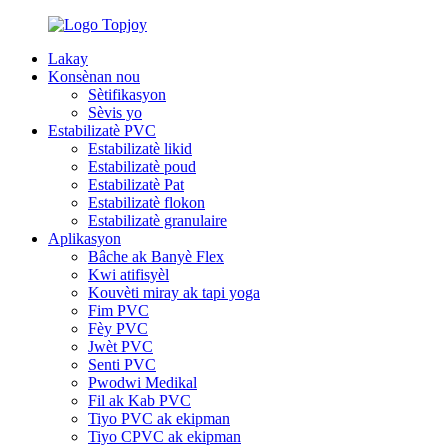
Lakay
Konsènan nou
Sètifikasyon
Sèvis yo
Estabilizatè PVC
Estabilizatè likid
Estabilizatè poud
Estabilizatè Pat
Estabilizatè flokon
Estabilizatè granulaire
Aplikasyon
Bâche ak Banyè Flex
Kwi atifisyèl
Kouvèti miray ak tapi yoga
Fim PVC
Fèy PVC
Jwèt PVC
Senti PVC
Pwodwi Medikal
Fil ak Kab PVC
Tiyo PVC ak ekipman
Tiyo CPVC ak ekipman