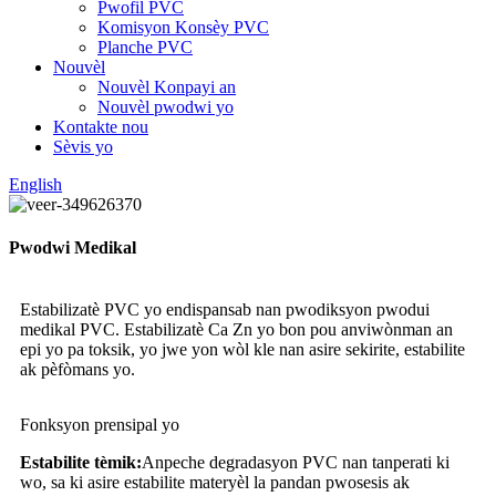
Pwofil PVC
Komisyon Konsèy PVC
Planche PVC
Nouvèl
Nouvèl Konpayi an
Nouvèl pwodwi yo
Kontakte nou
Sèvis yo
English
Pwodwi Medikal
Estabilizatè PVC yo endispansab nan pwodiksyon pwodui
medikal PVC. Estabilizatè Ca Zn yo bon pou anviwònman an
epi yo pa toksik, yo jwe yon wòl kle nan asire sekirite, estabilite
ak pèfòmans yo.
Fonksyon prensipal yo
Estabilite tèmik:
Anpeche degradasyon PVC nan tanperati ki
wo, sa ki asire estabilite materyèl la pandan pwosesis ak