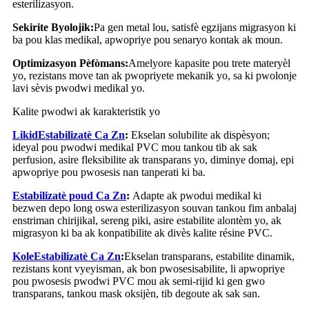
esterilizasyon.
Sekirite Byolojik:
Pa gen metal lou, satisfè egzijans migrasyon ki
ba pou klas medikal, apwopriye pou senaryo kontak ak moun.
Optimizasyon Pèfòmans:
Amelyore kapasite pou trete materyèl
yo, rezistans move tan ak pwopriyete mekanik yo, sa ki pwolonje
lavi sèvis pwodwi medikal yo.
Kalite pwodwi ak karakteristik yo
Likid
Estabilizatè Ca Zn
:
Ekselan solubilite ak dispèsyon;
ideyal pou pwodwi medikal PVC mou tankou tib ak sak
perfusion, asire fleksibilite ak transparans yo, diminye domaj, epi
apwopriye pou pwosesis nan tanperati ki ba.
Estabilizatè poud Ca Zn
:
Adapte ak pwodui medikal ki
bezwen depo long oswa esterilizasyon souvan tankou fim anbalaj
enstriman chirijikal, sereng piki, asire estabilite alontèm yo, ak
migrasyon ki ba ak konpatibilite ak divès kalite résine PVC.
Kole
Estabilizatè Ca Zn
:
Ekselan transparans, estabilite dinamik,
rezistans kont vyeyisman, ak bon pwosesisabilite, li apwopriye
pou pwosesis pwodwi PVC mou ak semi-rijid ki gen gwo
transparans, tankou mask oksijèn, tib degoute ak sak san.