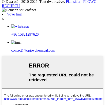
© Dwa otè - 2010-2025: Tout dwa rezève.
Plan sit la
-
PI GWO
RECHÈCH
Voye Imèl
x
+86 15821297620
contact@topjoychemical.com