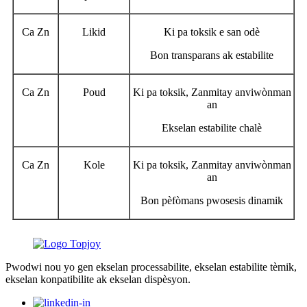
Ca Zn
Likid
Ki pa toksik e san odè
Bon transparans ak estabilite
Ca Zn
Poud
Ki pa toksik, Zanmitay anviwònman
an
Ekselan estabilite chalè
Ca Zn
Kole
Ki pa toksik, Zanmitay anviwònman
an
Bon pèfòmans pwosesis dinamik
Pwodwi nou yo gen ekselan processabilite, ekselan estabilite tèmik,
ekselan konpatibilite ak ekselan dispèsyon.