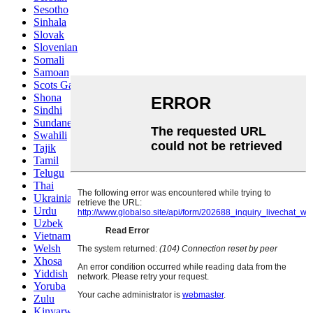
Sesotho
Sinhala
Slovak
Slovenian
Somali
Samoan
Scots Gaelic
Shona
Sindhi
Sundanese
Swahili
Tajik
Tamil
Telugu
Thai
Ukrainian
Urdu
Uzbek
Vietnamese
Welsh
Xhosa
Yiddish
Yoruba
Zulu
Kinyarwanda