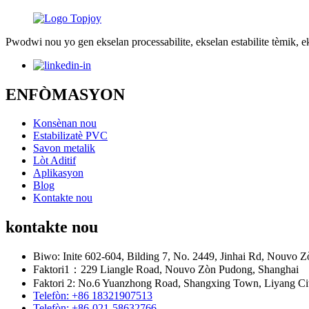
Pwodwi nou yo gen ekselan processabilite, ekselan estabilite tèmik, e
ENFÒMASYON
Konsènan nou
Estabilizatè PVC
Savon metalik
Lòt Aditif
Aplikasyon
Blog
Kontakte nou
kontakte nou
Biwo: Inite 602-604, Bilding 7, No. 2449, Jinhai Rd, Nouvo 
Faktori1：229 Liangle Road, Nouvo Zòn Pudong, Shanghai
Faktori 2: No.6 Yuanzhong Road, Shangxing Town, Liyang Cit
Telefòn: +86 18321907513
Telefòn: +86-021-58632766