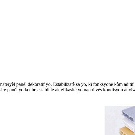
eryèl panèl dekoratif yo. Estabilizatè sa yo, ki fonksyone kòm aditif
 asire panèl yo kenbe estabilite ak efikasite yo nan divès kondisyon an