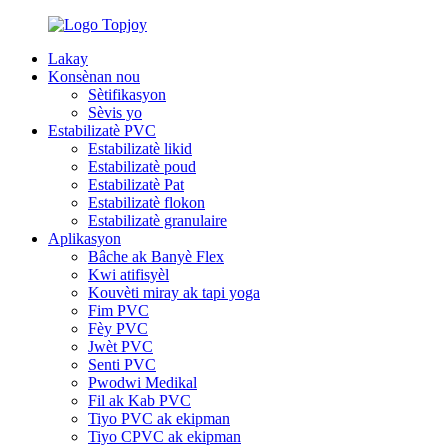
Lakay
Konsènan nou
Sètifikasyon
Sèvis yo
Estabilizatè PVC
Estabilizatè likid
Estabilizatè poud
Estabilizatè Pat
Estabilizatè flokon
Estabilizatè granulaire
Aplikasyon
Bâche ak Banyè Flex
Kwi atifisyèl
Kouvèti miray ak tapi yoga
Fim PVC
Fèy PVC
Jwèt PVC
Senti PVC
Pwodwi Medikal
Fil ak Kab PVC
Tiyo PVC ak ekipman
Tiyo CPVC ak ekipman