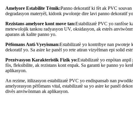
Amelyore Estabilite Tèmik:
Panno dekoratif ki fèt ak PVC souvan f
degradasyon materyèl, kidonk pwolonje dire lavi panno dekoratif yo e
Rezistans amelyore kont move tan:
Estabilizatè PVC yo ranfòse ka
metewolojik tankou radyasyon UV, oksidasyon, ak estrès anviwònm
aparans ak kalite panno yo.
Pèfòmans Anti-Vyeyisman:
Estabilizatè yo kontribye nan pwoteje 
dekoratif yo. Sa asire ke panèl yo rete atiran vizyèlman epi solid estr
Prezèvasyon Karakteristik Fizik yo:
Estabilizatè yo enpòtan anpil
fòs, fleksibilite, ak rezistans kont enpak. Sa garanti ke panno yo ke
aplikasyon.
An rezime, itilizasyon estabilizatè PVC yo endispansab nan pwodi
amelyorasyon pèfòmans vital, estabilizatè sa yo asire ke panèl deko
divès anviwònman ak aplikasyon.