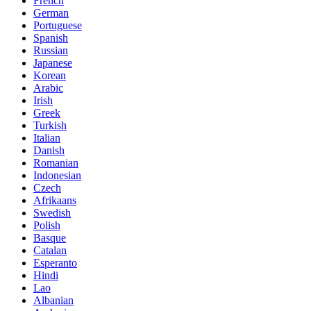
French
German
Portuguese
Spanish
Russian
Japanese
Korean
Arabic
Irish
Greek
Turkish
Italian
Danish
Romanian
Indonesian
Czech
Afrikaans
Swedish
Polish
Basque
Catalan
Esperanto
Hindi
Lao
Albanian