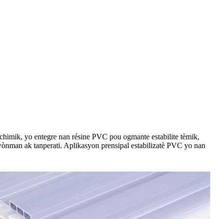
 chimik, yo entegre nan résine PVC pou ogmante estabilite tèmik,
viwònman ak tanperati. Aplikasyon prensipal estabilizatè PVC yo nan