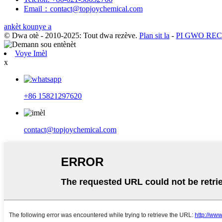
Email：contact@topjoychemical.com
ankèt kounye a
© Dwa otè - 2010-2025: Tout dwa rezève.
Plan sit la
-
PI GWO RE
Voye Imèl
x
+86 15821297620
contact@topjoychemical.com