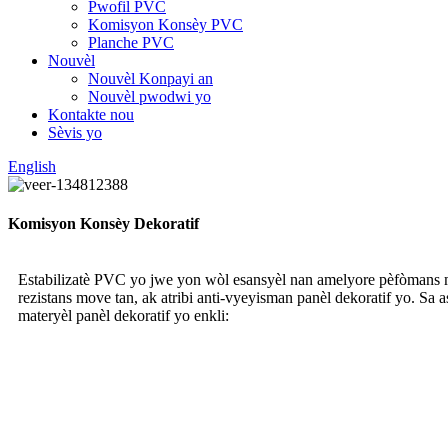
Pwofil PVC
Komisyon Konsèy PVC
Planche PVC
Nouvèl
Nouvèl Konpayi an
Nouvèl pwodwi yo
Kontakte nou
Sèvis yo
English
Komisyon Konsèy Dekoratif
Estabilizatè PVC yo jwe yon wòl esansyèl nan amelyore pèfòmans mat
rezistans move tan, ak atribi anti-vyeyisman panèl dekoratif yo. Sa
materyèl panèl dekoratif yo enkli: