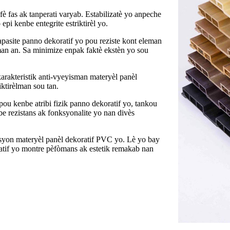
è fas ak tanperati varyab. Estabilizatè yo anpeche
pi kenbe entegrite estriktirèl yo.
pasite panno dekoratif yo pou reziste kont eleman
an an. Sa minimize enpak faktè ekstèn yo sou
karakteristik anti-vyeyisman materyèl panèl
iktirèlman sou tan.
 pou kenbe atribi fizik panno dekoratif yo, tankou
nbe rezistans ak fonksyonalite yo nan divès
ksyon materyèl panèl dekoratif PVC yo. Lè yo bay
ratif yo montre pèfòmans ak estetik remakab nan